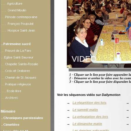
VIDEO
1 - Cliquer sur le lien pour faire apparaître l
2 - Démarrer et arrêter la video avec les co
3 - Cliquer sur le lien pour faire disparaître l
Voir les séquences vidéo sur
Dailymotion
1
→
La répartition des lots
19
2
→
Le samedi matin
20
3
→
La préparation des lots
21
4
→
Le dimanche matin
22
5
→
Les derniers préparatifs
23