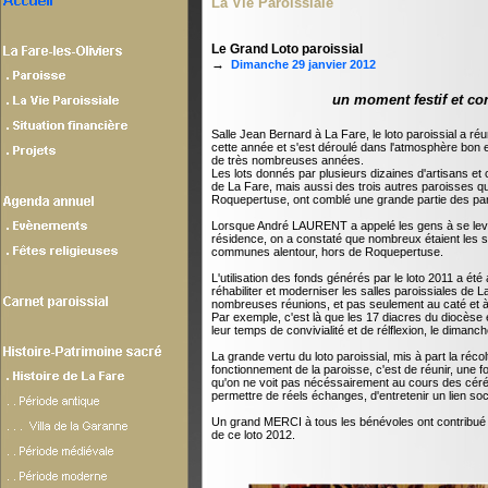
La Vie Paroissiale
Le Grand Loto paroissial
→
Dimanche 29 janvier 2012
un moment festif et con
Salle Jean Bernard à La Fare, le loto paroissial a r
cette année et s'est déroulé dans l'atmosphère bon e
de très nombreuses années.
Les lots donnés par plusieurs dizaines d'artisans 
de La Fare, mais aussi des trois autres paroisses qu
Roquepertuse, ont comblé une grande partie des par
Lorsque André LAURENT a appelé les gens à se lev
résidence, on a constaté que nombreux étaient les 
communes alentour, hors de Roquepertuse.
L'utilisation des fonds générés par le loto 2011 a été
réhabiliter et moderniser les salles paroissiales de L
nombreuses réunions, et pas seulement au caté et à
Par exemple, c'est là que les 17 diacres du diocèse
leur temps de convivialité et de rélflexion, le dimanc
La grande vertu du loto paroissial, mis à part la récol
fonctionnement de la paroisse, c'est de réunir, une 
qu'on ne voit pas nécéssairement au cours des céré
permettre de réels échanges, d'entretenir un lien soci
Un grand MERCI à tous les bénévoles ont contribué 
de ce loto 2012.