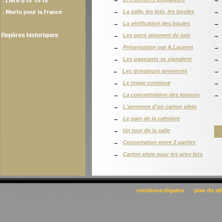
6
→
La salle, les lots, les boules
24
7
→
La vérification des boules
25
8
→
Les gens viennent de loin
26
9
→
Présentation par A.Laurent
27
10
→
Les gagnants se signalent
28
11
→
Les donateurs annoncés
29
12
→
Le tirage continue
30
13
→
La concentration des joueurs
31
14
→
L'annonce d'un carton plein
15
→
Le gain de la cafetière
16
→
Un tour de la salle
17
→
Concertation entre 2 parties
18
→
Carton plein pour les gros lots